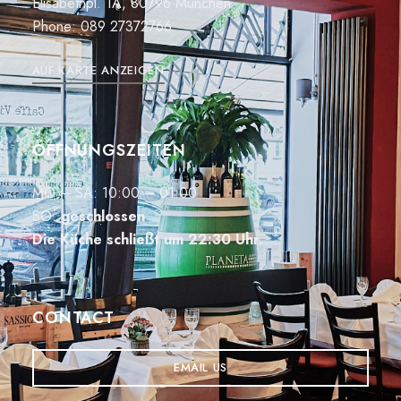
Elisabethpl. 1A, 80796 München
Phone:
089 27372766
AUF KARTE ANZEIGEN
ÖFFNUNGSZEITEN
MO – SA: 10:00 – 01:00
SO:
geschlossen
Die Küche schließt um 22:30 Uhr.
CONTACT
EMAIL US