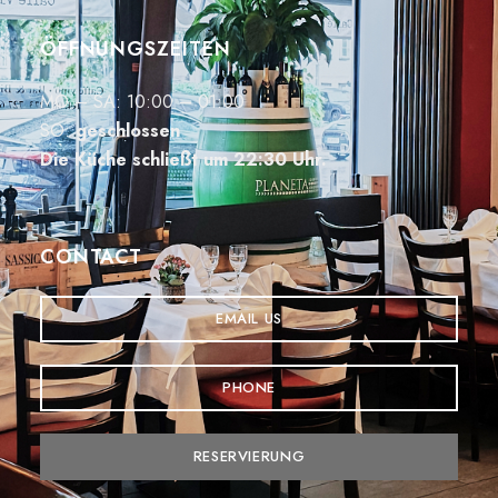
ÖFFNUNGSZEITEN
MO – SA: 10:00 – 01:00
SO:
geschlossen
Die Küche schließt um 22:30 Uhr.
CONTACT
EMAIL US
PHONE
RESERVIERUNG