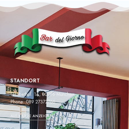
STANDORT
Elisabethpl. 1A, 80796 München
Phone:
089 27372766
AUF KARTE ANZEIGEN